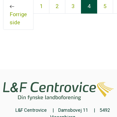
1
2
3
4
5
Forrige
side
L&F Centrovice
Damsbovej 11
5492