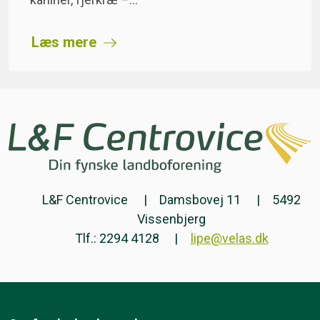
Læs mere
L&F Centrovice
Damsbovej 11
5492
Vissenbjerg
Tlf.: 2294 4128
lipe@velas.dk