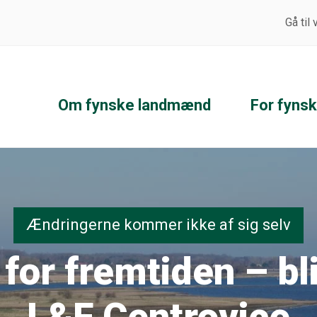
Gå til
Om fynske landmænd
For fyns
Ændringerne kommer ikke af sig selv
 for fremtiden – bl
L&F Centrovice