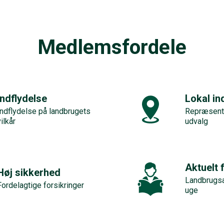
Medlemsfordele
Indflydelse
Lokal in
Indflydelse på landbrugets
Repræsent
vilkår
udvalg
Aktuelt 
Høj sikkerhed
Landbrugsa
Fordelagtige forsikringer
uge