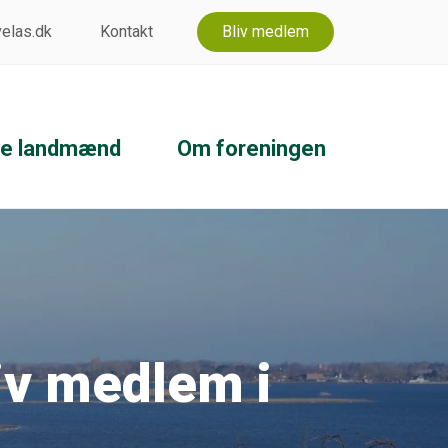
 velas.dk
Kontakt
Bliv medlem
ke landmænd
Om foreningen
iv medlem i