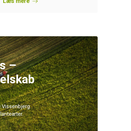
Læs mere
s –
selskab
i Vissenbjerg.
antearter.