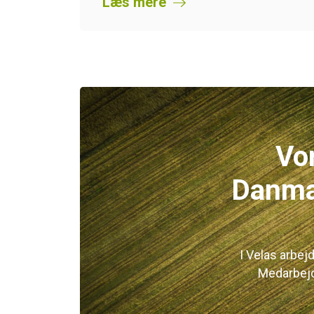
Læs mere
Vo
Danmar
I Velas arbej
Medarbejd