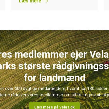
Læs mere
res medlemmer ejer Vela
ks største rådgivnings
for landmænd
der over 500 dygtige medarbejdere, hvoraf ca. 130 sidder 
erne rådgiver vores medlemmer om alt fra regnskab til pl
Læs mere på velas.dk