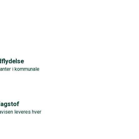
dflydelse
anter i kommunale
fagstof
visen leveres hver