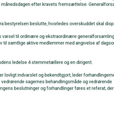
t månedsdagen efter kravets fremsættelse. Generalfors
fra bestyrelsen beslutte, hvorledes overskuddet skal dis
 varsel til ordinære og ekstraordinære generalforsamli
brev til samtlige aktive medlemmer med angivelse af dagso
dens ledelse 4 stemmetællere og en dirigent.
r lovligt indvarslet og bekendtgjort, leder forhandlinger
ål vedrørende sagernes behandlingsmåde og vedrørende
ens beslutninger og forhandlinger føres et referat, der