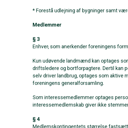
* Forestå udlejning af bygninger samt vær
Medlemmer
§ 3
Enhver
,
som anerkender foreningens form
Kun udøvende landmænd kan optages so
driftsledere og
bortforpagtere. Dertil kan 
selv driver landbrug, optages som aktive
foreningens generalforsamling.
Som interessemedlemmer optages personer
interessemedlemskab giver ikke stemmere
§ 4
Medlemskontingentets størrelse fastsætte