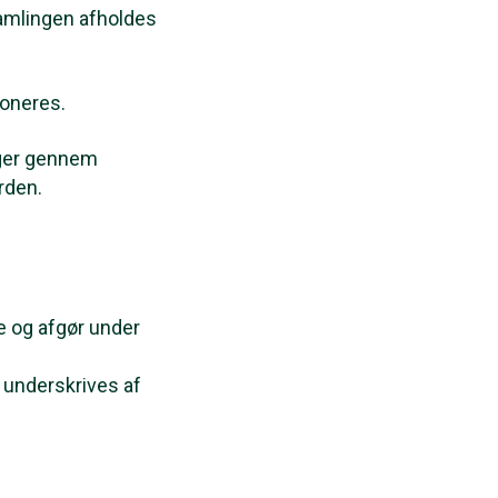
amlingen afholdes
poneres.
nger gennem
rden.
ne og afgør under
 underskrives af