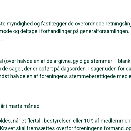
te myndighed og fastlægger de overordnede retningslinj
 møde og deltage i forhandlinger på generalforsamlingen.
.
al (over halvdelen af de afgivne, gyldige stemmer – bla
i de sager, der er opført på dagsorden. I sager uden for 
 mindst halvdelen af foreningens stemmeberettigede me
 år i marts måned.
des, når et flertal i bestyrelsen eller 10% af medlemmerne
. Kravet skal fremsættes overfor foreningens formand, o