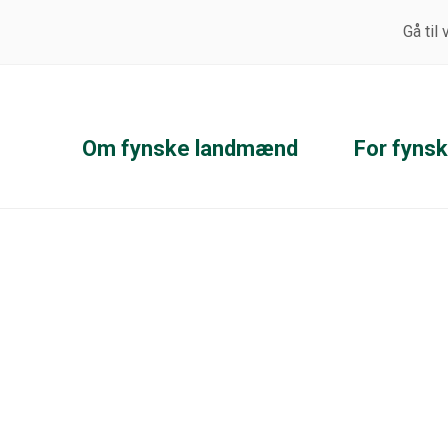
Gå til
Om fynske landmænd
For fyns