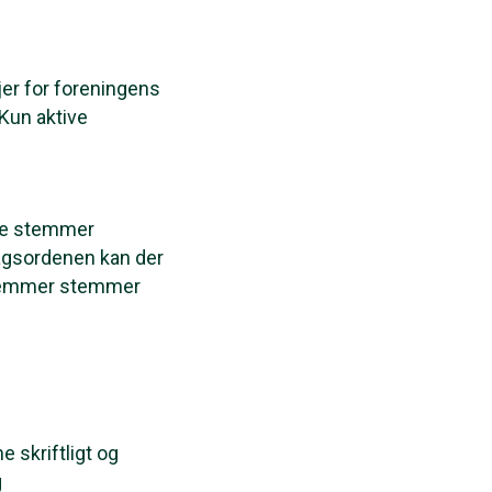
er for foreningens
 Kun aktive
nke stemmer
dagsordenen kan der
dlemmer stemmer
 skriftligt og
g