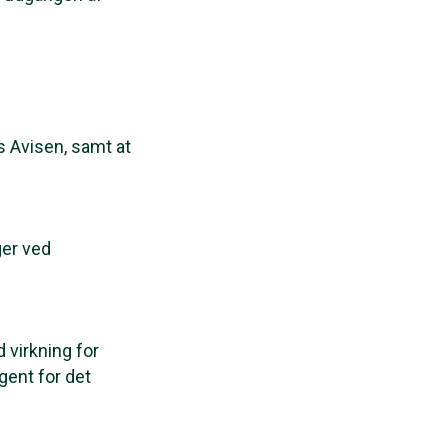
s Avisen, samt at
ger ved
 virkning for
gent for det