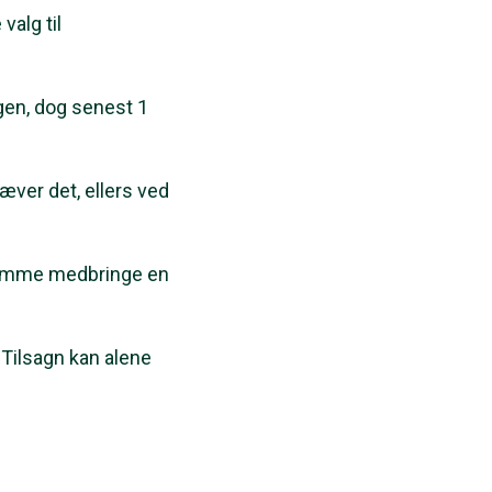
valg til
gen, dog senest 1
æver det, ellers ved
temme medbringe en
 Tilsagn kan alene