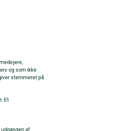
 medejere,
hverv og som ikke
 giver stemmeret på
. Et
n udgangen af