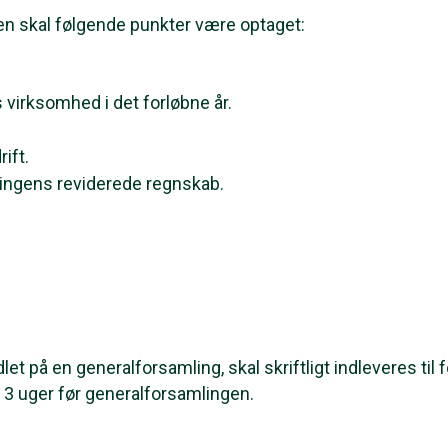
en skal følgende punkter være optaget:
virksomhed i det forløbne år.
.
ift.
ingens reviderede regnskab.
t på en generalforsamling, skal skriftligt indleveres ti
3 uger før generalforsamlingen.