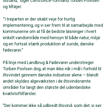
tilstand,” siger Centrovice-formand Torben Povlsen
og tilføjer:
“I treparten er der skabt veje for hurtig
implementering, og vi ser frem til at samarbejde med
kommunerne om at få de bedste løsninger i hvert
enkelt vandområde med hensyn til både natur, miljø
og en fortsat stærk produktion af sunde, danske
fødevarer.”
På linje med Landbrug & Fødevarer understreger
Torben Povlsen dog, at man ikke når i mål i forhold til
iltsvindet gennem danske indsatser alene – blandt
andet skyldes algevæksten i de iltsvindsramte
områder for langt den største del udenlandske
kvælstoftilførsler.
”Der kommer ikke så udbredt iltsvind, som det, vi ser