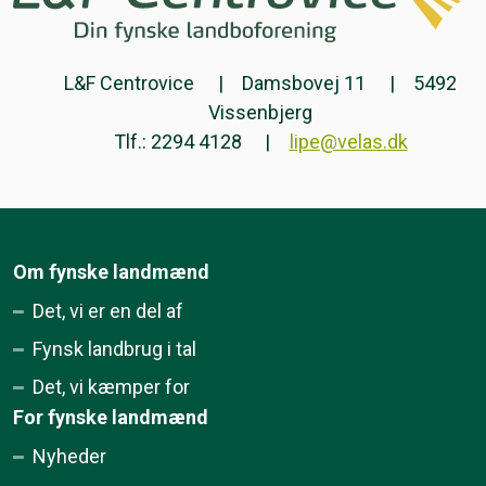
L&F Centrovice
Damsbovej 11
5492
Vissenbjerg
Tlf.: 2294 4128
lipe@velas.dk
Om fynske landmænd
Det, vi er en del af
Fynsk landbrug i tal
Det, vi kæmper for
For fynske landmænd
Nyheder