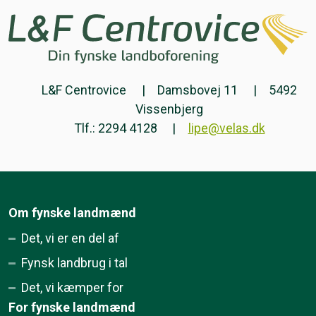
L&F Centrovice
Damsbovej 11
5492
Vissenbjerg
Tlf.: 2294 4128
lipe@velas.dk
Om fynske landmænd
Det, vi er en del af
Fynsk landbrug i tal
Det, vi kæmper for
For fynske landmænd