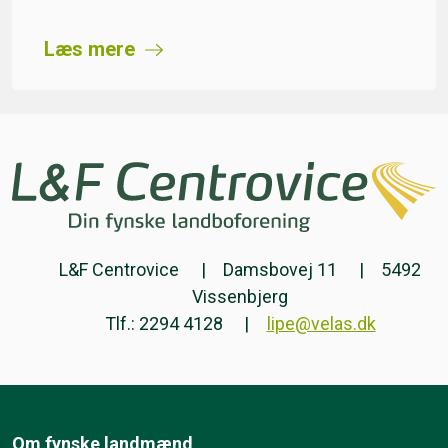
Læs mere
L&F Centrovice
Damsbovej 11
5492
Vissenbjerg
Tlf.: 2294 4128
lipe@velas.dk
Om fynske landmænd