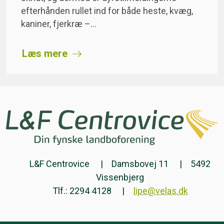
efterhånden rullet ind for både heste, kvæg,
kaniner, fjerkræ –…
Læs mere
L&F Centrovice
Damsbovej 11
5492
Vissenbjerg
Tlf.: 2294 4128
lipe@velas.dk