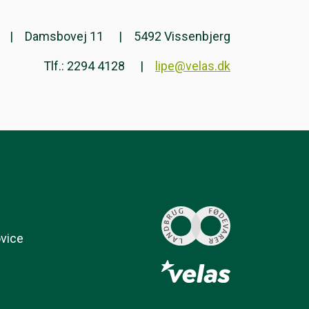
Damsbovej 11
5492 Vissenbjerg
Tlf.: 2294 4128
lipe@velas.dk
ovice