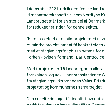
I december 2021 indgik den fynske land
klimapartnerskabsaftale, som Nordfyns Ko
Landbruget står for en stor del af Danmar
for reduktioner inden for denne sektor.
”Klimaprojektet er et pilotprojekt med u
et mindre projekt især at få konkret vide
med et rådgivningsforløb kan betyde for de
Torben Povlsen, formand i L&F Centrovice
Med i projektet er 15 landbrug, som alle vil
forsknings- og udviklingsorganisationen
fra rådgivningsvirksomheden Velas. Erfarin
projektet og kommunerne i samarbejdet.
Den enkelte deltager får indblik i, hvor sto
bedriften, der kan laves klimatiltag. Cent