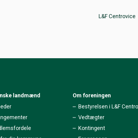
L&F Centrovice
ynske landmænd
Om foreningen
eder
Bestyrelsen i L&F Centr
angementer
Vedtægter
lemsfordele
Kontingent