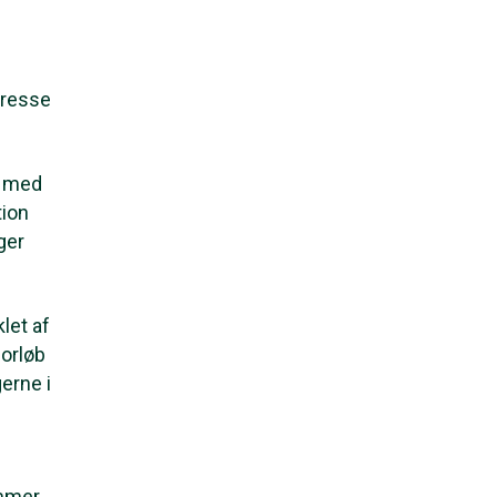
eresse
r med
tion
ger
let af
orløb
erne i
emmer