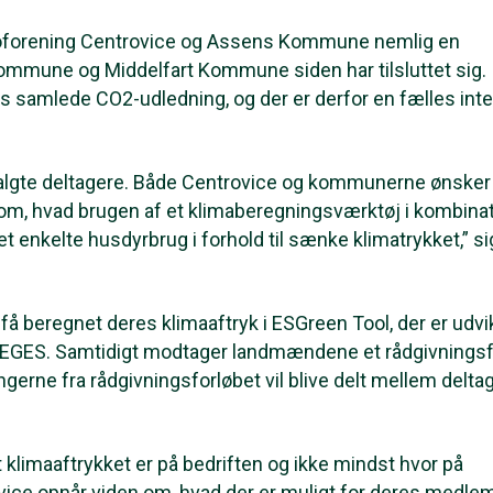
boforening Centrovice og Assens Kommune nemlig en
mmune og Middelfart Kommune siden har tilsluttet sig.
ks samlede CO2-udledning, og der er derfor en fælles int
dvalgte deltagere. Både Centrovice og kommunerne ønske
n om, hvad brugen af et klimaberegningsværktøj i kombina
t enkelte husdyrbrug i forhold til sænke klimatrykket,” si
.
 få beregnet deres klimaaftryk i ESGreen Tool, der er udvik
 SEGES. Samtidigt modtager landmændene et rådgivningsf
gerne fra rådgivningsforløbet vil blive delt mellem deltag
rt klimaaftrykket er på bedriften og ikke mindst hvor på
rovice opnår viden om, hvad der er muligt for deres medl