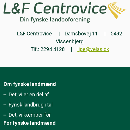
L&F Centrovice
Damsbovej 11
5492
Vissenbjerg
Tlf.: 2294 4128
lipe@velas.dk
Om fynske landmænd
Det, vi er en del af
Fynsk landbrug i tal
Det, vi kæmper for
For fynske landmænd