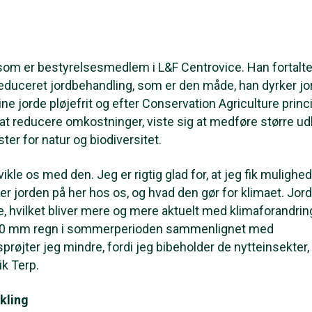
som er bestyrelsesmedlem i L&F Centrovice. Han fortalte
reduceret jordbehandling, som er den måde, han dyrker j
ne jorde pløjefrit og efter Conservation Agriculture princ
at reducere omkostninger, viste sig at medføre større udb
er for natur og biodiversitet.
vikle os med den. Jeg er rigtig glad for, at jeg fik mulighed
r jorden på her hos os, og hvad den gør for klimaet. Jor
, hvilket bliver mere og mere aktuelt med klimaforandrin
40 mm regn i sommerperioden sammenlignet med
røjter jeg mindre, fordi jeg bibeholder de nytteinsekter,
ik Terp.
kling