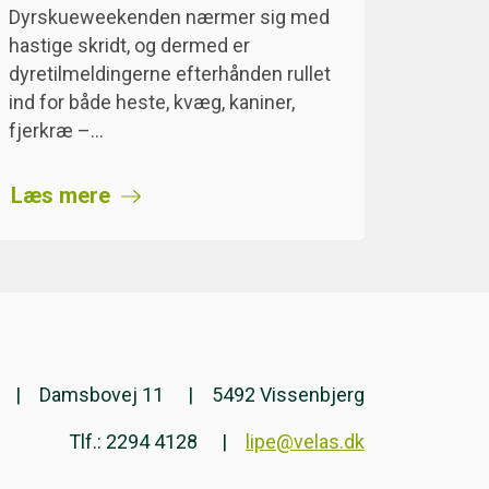
Dyrskueweekenden nærmer sig med
hastige skridt, og dermed er
dyretilmeldingerne efterhånden rullet
ind for både heste, kvæg, kaniner,
fjerkræ –…
Læs mere
Damsbovej 11
5492 Vissenbjerg
Tlf.: 2294 4128
lipe@velas.dk