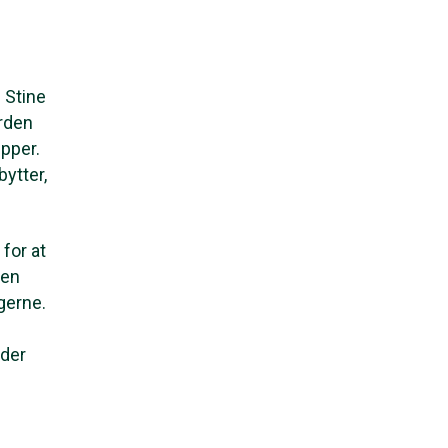
 Stine
orden
ipper.
ytter,
 for at
den
gerne.
 der