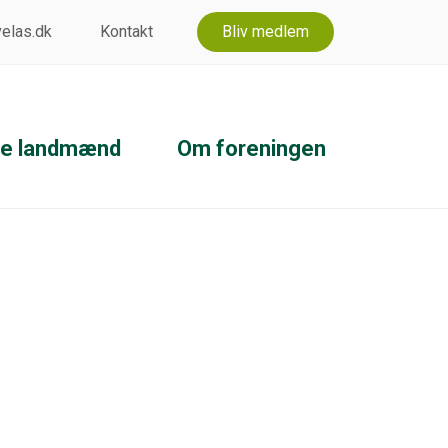
 velas.dk
Kontakt
Bliv medlem
ke landmænd
Om foreningen