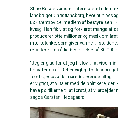
Stine Bosse var især interesseret i den te
landbruget Christiansborg, hvor hun besø
L&F Centrovice, medlem af bestyrelsen i 
kvæg. Han fik vist og forklaret mange af de
producerer otte millioner kg mælk om året,
mælketanke, som giver varme til staldene, 
resulteret i en årlig besparelse på 80.000 
”Jeg er glad for, at jeg fik lov til at vise m
benytter os af. Det er vigtigt for landbruge
foretager os af klimareducerende tiltag. T
er vigtigt, at vi taler med de politikere, de
have politikerne til at forstå, at vi arbejd
sagde Carsten Hedegaard.