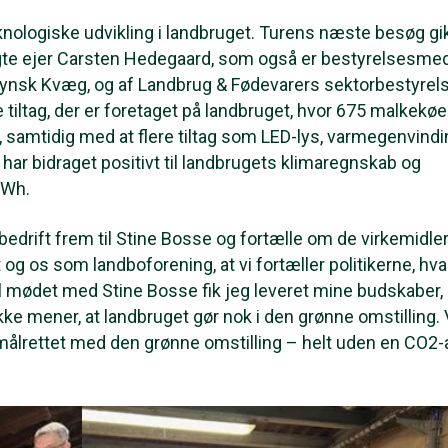
knologiske udvikling i landbruget. Turens næste besøg gik 
gte ejer Carsten Hedegaard, som også er bestyrelsesme
Fynsk Kvæg, og af Landbrug & Fødevarers sektorbestyrels
 tiltag, der er foretaget på landbruget, hvor 675 malkekøe
 samtidig med at flere tiltag som LED-lys, varmegenvindi
har bidraget positivt til landbrugets klimaregnskab og
kWh.
in bedrift frem til Stine Bosse og fortælle om de virkemidler,
t og os som landboforening, at vi fortæller politikerne, hva
il mødet med Stine Bosse fik jeg leveret mine budskaber,
r ikke mener, at landbruget gør nok i den grønne omstilling. 
er målrettet med den grønne omstilling – helt uden en CO2-a