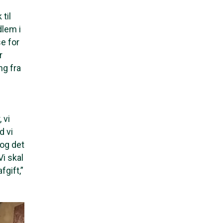
til
dlem i
e for
r
ng fra
 vi
d vi
 og det
Vi skal
fgift,”