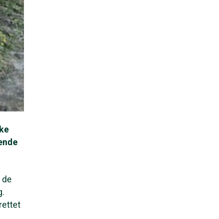
ske
rende
 de
g.
rettet