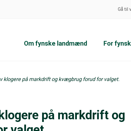
Gå til
Om fynske landmænd
For fyns
v klogere på markdrift og kvægbrug forud for valget.
klogere på markdrift og
r valget.