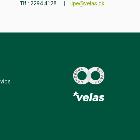
Tlf.: 2294 4128
lipe@velas.dk
ovice