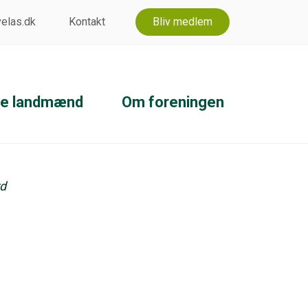
 velas.dk
Kontakt
Bliv medlem
ke landmænd
Om foreningen
rd