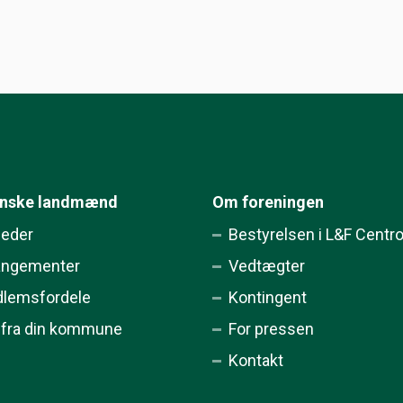
ynske landmænd
Om foreningen
eder
Bestyrelsen i L&F Centr
angementer
Vedtægter
lemsfordele
Kontingent
 fra din kommune
For pressen
Kontakt