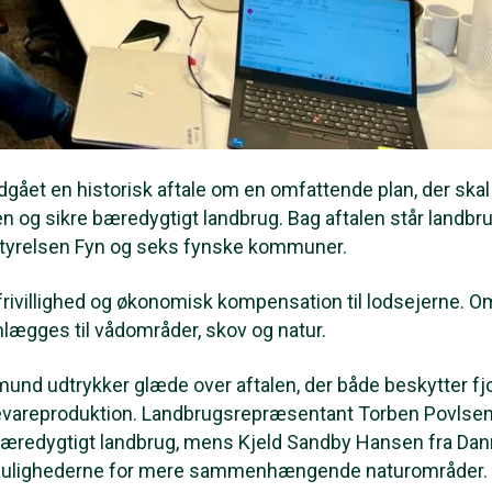
dgået en historisk aftale om en omfattende plan, der skal
n og sikre bæredygtigt landbrug. Bag aftalen står landbru
tyrelsen Fyn og seks fynske kommuner.
frivillighed og økonomisk kompensation til lodsejerne. O
mlægges til vådområder, skov og natur.
nd udtrykker glæde over aftalen, der både beskytter fj
devareproduktion. Landbrugsrepræsentant Torben Povlse
bæredygtigt landbrug, mens Kjeld Sandby Hansen fra Da
 mulighederne for mere sammenhængende naturområder.