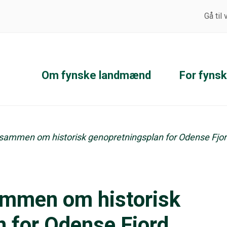
Gå til
Om fynske landmænd
For fyns
r sammen om historisk genopretningsplan for Odense Fjo
sammen om historisk
 for Odense Fjord