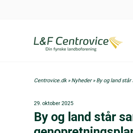
Centrovice.dk
»
Nyheder
»
By og land stå
29. oktober 2025
By og land står 
genopretningsplan