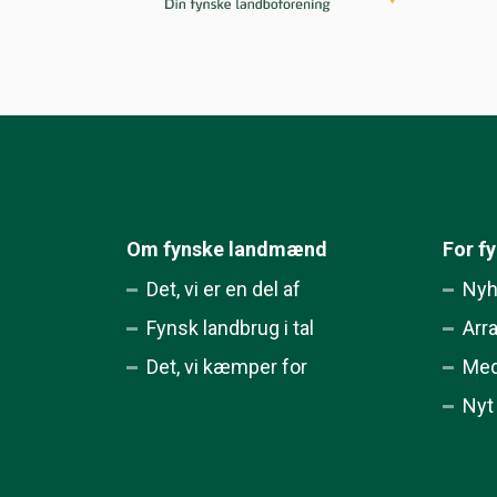
Om fynske landmænd
For f
Det, vi er en del af
Nyh
Fynsk landbrug i tal
Arr
Det, vi kæmper for
Med
Nyt