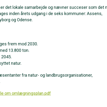
roser det lokale samarbejde og nævner succeser som det 
edtages inden årets udgang i de seks kommuner: Assens,
Nyborg og Odense.
gges frem mod 2030.
med 13.800 ton.
 2045.
yttet natur.
sentanter fra natur- og landbrugsorganisationer,
.
tale om omlægningsplan.pdf