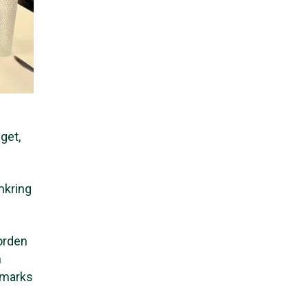
get,
mkring
orden
n
nmarks