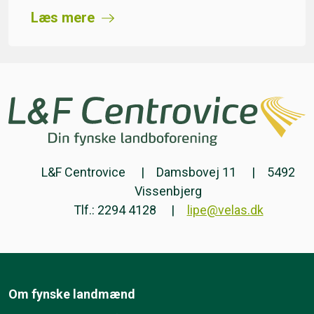
Læs mere
L&F Centrovice
Damsbovej 11
5492
Vissenbjerg
Tlf.: 2294 4128
lipe@velas.dk
Om fynske landmænd