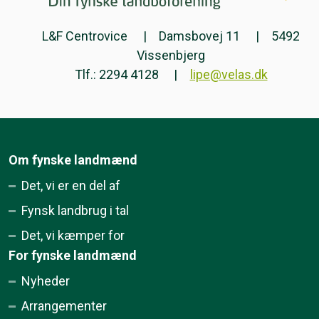
L&F Centrovice
Damsbovej 11
5492
Vissenbjerg
Tlf.: 2294 4128
lipe@velas.dk
Om fynske landmænd
Det, vi er en del af
Fynsk landbrug i tal
Det, vi kæmper for
For fynske landmænd
Nyheder
Arrangementer