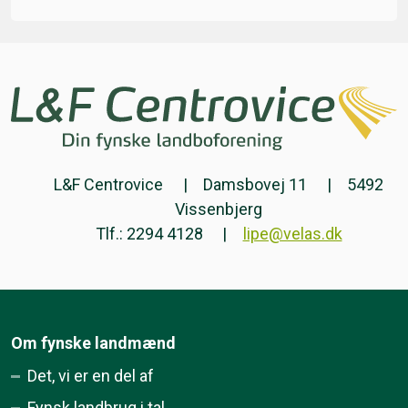
L&F Centrovice
Damsbovej 11
5492
Vissenbjerg
Tlf.: 2294 4128
lipe@velas.dk
Om fynske landmænd
Det, vi er en del af
Fynsk landbrug i tal