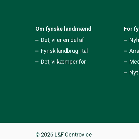
Om fynske landmænd
For f
Det, vi er en del af
Nyh
Fynsk landbrug i tal
Arr
Det, vi kæmper for
Med
Nyt
© 2026 L&F Centrovice