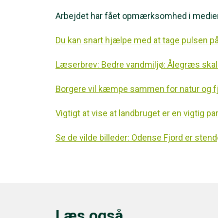
Arbejdet har fået opmærksomhed i medie
Du kan snart hjælpe med at tage pulsen p
Læserbrev: Bedre vandmiljø: Ålegræs skal
Borgere vil kæmpe sammen for natur og f
Vigtigt at vise at landbruget er en vigtig pa
Se de vilde billeder: Odense Fjord er sten
Læs også