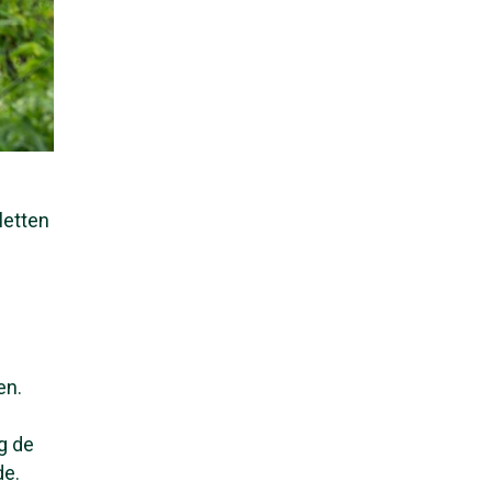
letten
en.
g de
de.