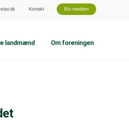
 velas.dk
Kontakt
Bliv medlem
ke landmænd
Om foreningen
det