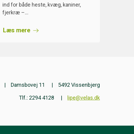
ind for både heste, kvæg, kaniner,
fjerkræ –…
Læs mere
Damsbovej 11
5492 Vissenbjerg
Tlf.: 2294 4128
lipe@velas.dk