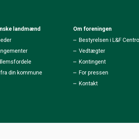
ynske landmænd
Om foreningen
eder
Bestyrelsen i L&F Centr
angementer
Vedtægter
lemsfordele
Kontingent
 fra din kommune
For pressen
Kontakt