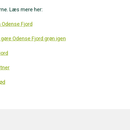
rne. Læs mere her:
å Odense Fjord
 gøre Odense Fjord grøn igen
jord
rtner
død