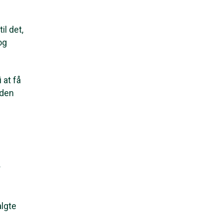
il det,
og
 at få
 den
r
algte