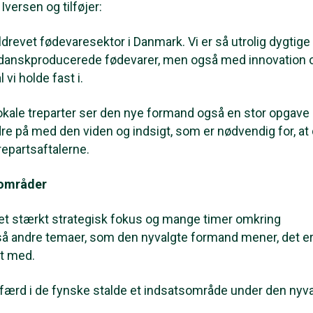
Iversen og tilføjer:
drevet fødevaresektor i Danmark. Vi er så utrolig dygtige t
de danskproducerede fødevarer, men også med innovation 
 vi holde fast i.
ale treparter ser den nye formand også en stor opgave i
 på med den viden og indsigt, som er nødvendig for, at
repartsaftalerne.
dsområder
 et stærkt strategisk fokus og mange timer omkring
å andre temaer, som den nyvalgte formand mener, det e
et med.
lfærd i de fynske stalde et indsatsområde under den nyv