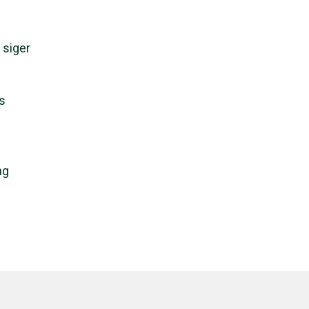
 siger
s
ng