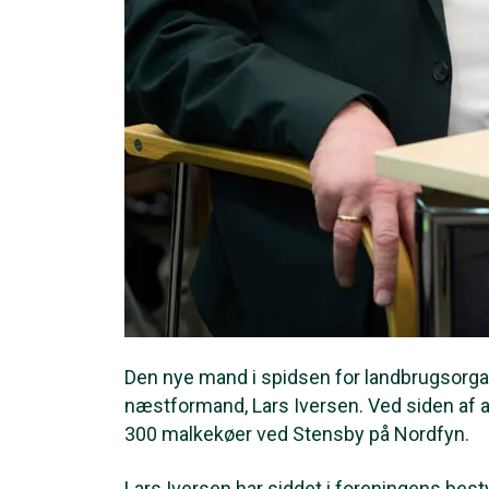
Den nye mand i spidsen for landbrugsorgan
næstformand, Lars Iversen. Ved siden af a
300 malkekøer ved Stensby på Nordfyn.
Lars Iversen har siddet i foreningens best