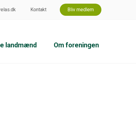
 velas.dk
Kontakt
Bliv medlem
ke landmænd
Om foreningen