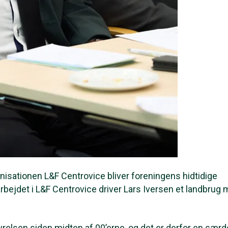
isationen L&F Centrovice bliver foreningens hidtidige
rbejdet i L&F Centrovice driver Lars Iversen et landbrug
yrelsen siden midten af 00’erne, og det er derfor en særd