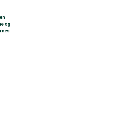
den
ne og
ernes