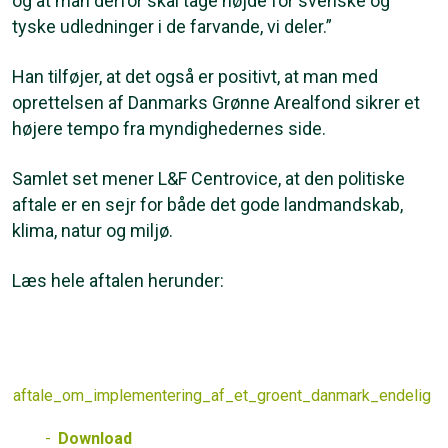
og at man derfor skal tage højde for svenske og
tyske udledninger i de farvande, vi deler.”
Han tilføjer, at det også er positivt, at man med
oprettelsen af Danmarks Grønne Arealfond sikrer et
højere tempo fra myndighedernes side.
Samlet set mener L&F Centrovice, at den politiske
aftale er en sejr for både det gode landmandskab,
klima, natur og miljø.
Læs hele aftalen herunder:
aftale_om_implementering_af_et_groent_danmark_endelig
Download