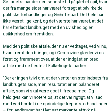
Set udefra har der den seneste tid pågået et spil, hvor
der fra mange sider har været forsøgt at påvirke de
politiske forhandlinger og Grøn Trepart. Det hele har
ikke været lige kønt, og det værste har været, at det
har efterladt landbruget med en uvished og en
usikkerhed om fremtiden.
Med den politiske aftale, der nu er vedtaget, ved vi nu,
hvad fremtiden bringer, og i Centrovice glæder vi os
først og fremmest over, at der er indgået en bred
aftale med de fleste af Folketingets partier.
”Der er ingen tvivl om, at der venter en stor indsats fra
landbrugets side, men resultatet er en balanceret
aftale, som vi skal være godt tilfredse med. Og
heldigvis kan vi notere os, at det var rigtigt, at vi sad
med ved bordet i de oprindelige trepartsforhandlinger
– for landbruget har fået sat markante aftryk på