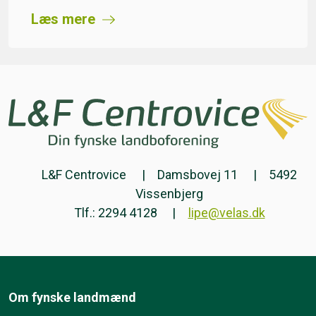
Læs mere
L&F Centrovice
Damsbovej 11
5492
Vissenbjerg
Tlf.: 2294 4128
lipe@velas.dk
Om fynske landmænd