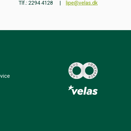
Tlf.: 2294 4128
lipe@velas.dk
ovice