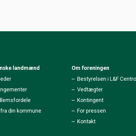
ynske landmænd
Om foreningen
eder
Bestyrelsen i L&F Centr
angementer
Vedtægter
lemsfordele
Kontingent
 fra din kommune
For pressen
Kontakt