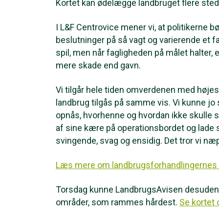
Kortet kan ødelægge landbruget flere sted
I L&F Centrovice mener vi, at politikerne b
beslutninger på så vagt og varierende et fag
spil, men når fagligheden på målet halter, 
mere skade end gavn.
Vi tilgår hele tiden omverdenen med højeste
landbrug tilgås på samme vis. Vi kunne jo
opnås, hvorhenne og hvordan ikke skulle sk
af sine kære på operationsbordet og lade s
svingende, svag og ensidig. Det tror vi næ
Læs mere om landbrugsforhandlingernes 
Torsdag kunne LandbrugsAvisen desuden be
områder, som rammes hårdest.
Se kortet