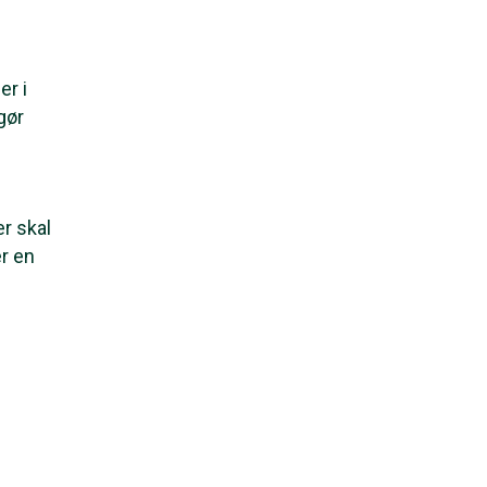
er i
gør
r skal
er en