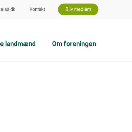
 velas.dk
Kontakt
Bliv medlem
ke landmænd
Om foreningen