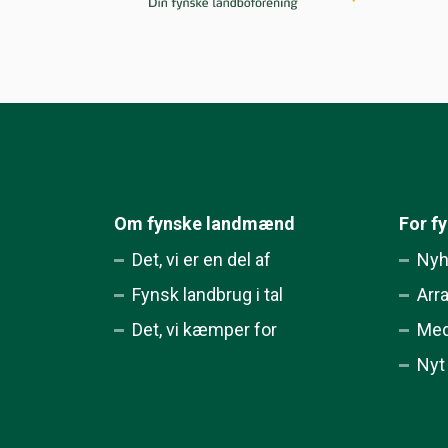
Om fynske landmænd
For f
Det, vi er en del af
Nyh
Fynsk landbrug i tal
Arr
Det, vi kæmper for
Med
Nyt