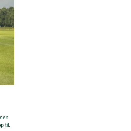
onen.
 til.