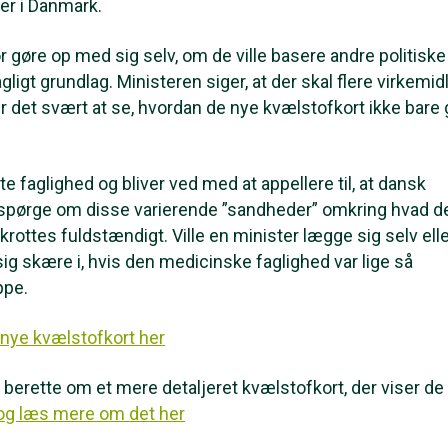
er i Danmark.
ør gøre op med sig selv, om de ville basere andre politiske
ligt grundlag. Ministeren siger, at der skal flere virkemidl
er det svært at se, hvordan de nye kvælstofkort ikke bare 
 faglighed og bliver ved med at appellere til, at dansk
 spørge om disse varierende ”sandheder” omkring hvad de
rottes fuldstændigt. Ville en minister lægge sig selv ell
ig skære i, hvis den medicinske faglighed var lige så
ppe.
nye kvælstofkort her
rette om et mere detaljeret kvælstofkort, der viser de
 og læs mere om det her