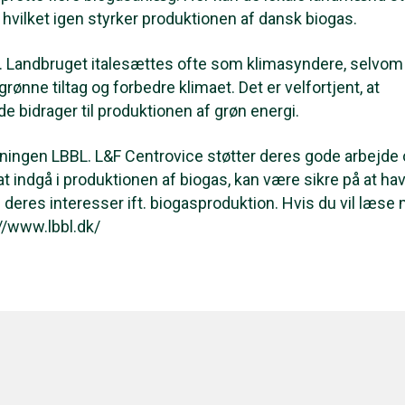
s, hvilket igen styrker produktionen af dansk biogas.
er. Landbruget italesættes ofte som klimasyndere, selvom 
nne tiltag og forbedre klimaet. Det er velfortjent, at
de bidrager til produktionen af grøn energi.
oreningen LBBL. L&F Centrovice støtter deres gode arbejde
 indgå i produktionen af biogas, kan være sikre på at ha
 deres interesser ift. biogasproduktion. Hvis du vil læse
://www.lbbl.dk/