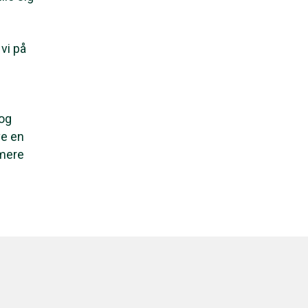
vi på
 og
ve en
 mere