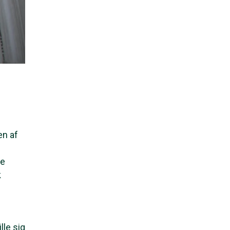
en af
re
k
lle sig