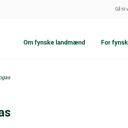
Gå til
Om fynske landmænd
For fyns
iogas
as