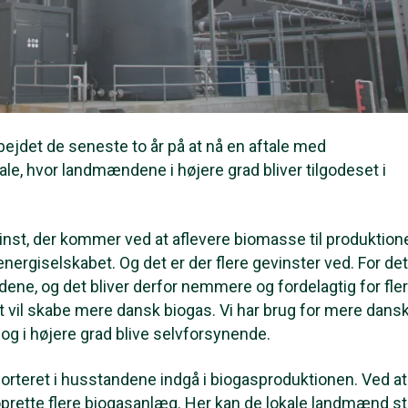
bejdet de seneste to år på at nå en aftale med
le, hvor landmændene i højere grad bliver tilgodeset i
inst, der kommer ved at aflevere biomasse til produktion
nergiselskabet. Og det er der flere gevinster ved. For det
ene, og det bliver derfor nemmere og fordelagtig for fle
et vil skabe mere dansk biogas. Vi har brug for mere dans
s og i højere grad blive selvforsynende.
sorteret i husstandene indgå i biogasproduktionen. Ved at
oprette flere biogasanlæg. Her kan de lokale landmænd sti