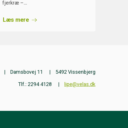
fjerkræ –…
Læs mere
Damsbovej 11
5492 Vissenbjerg
Tlf.: 2294 4128
lipe@velas.dk