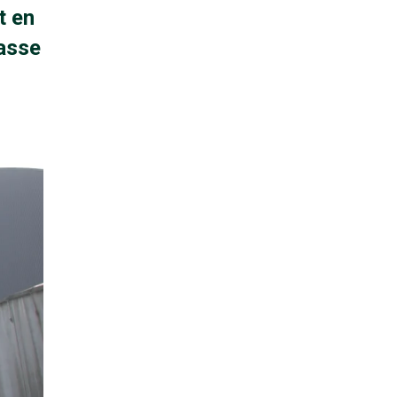
t en
masse