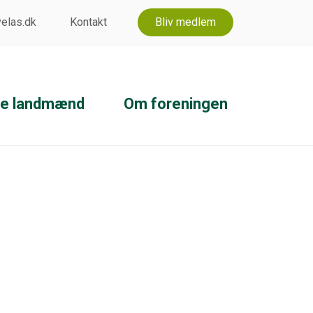
 velas.dk
Kontakt
Bliv medlem
ke landmænd
Om foreningen