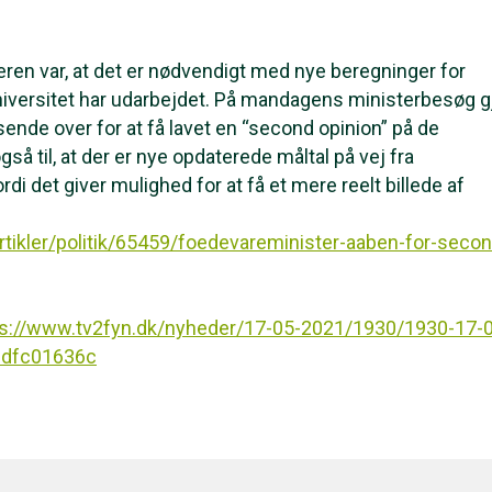
eren var, at det er nødvendigt med nye beregninger for
iversitet har udarbejdet. På mandagens ministerbesøg g
sende over for at få lavet en “second opinion” på de
så til, at der er nye opdaterede måltal på vej fra
rdi det giver mulighed for at få et mere reelt billede af
artikler/politik/65459/foedevareminister-aaben-for-secon
ps://www.tv2fyn.dk/nyheder/17-05-2021/1930/1930-17-
0dfc01636c