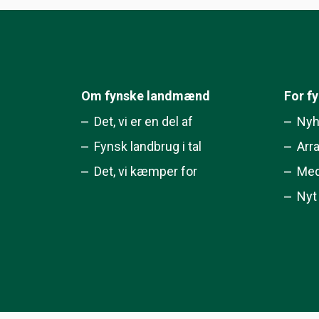
Om fynske landmænd
For f
Det, vi er en del af
Nyh
Fynsk landbrug i tal
Arr
Det, vi kæmper for
Med
Nyt