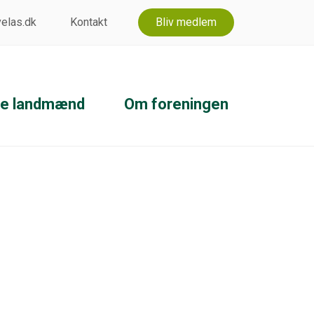
 velas.dk
Kontakt
Bliv medlem
ke landmænd
Om foreningen