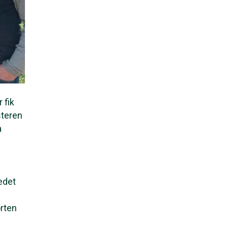
 fik
steren
a
ledet
rten