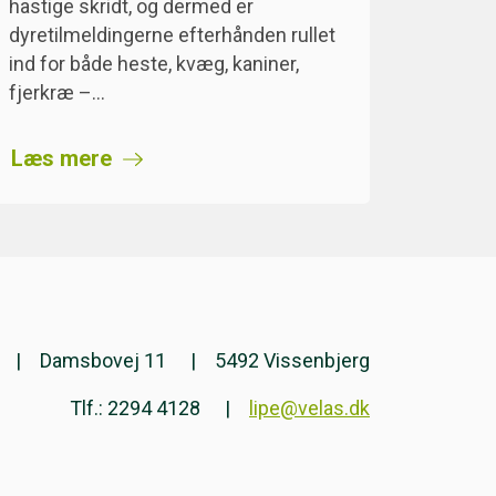
hastige skridt, og dermed er
dyretilmeldingerne efterhånden rullet
ind for både heste, kvæg, kaniner,
fjerkræ –…
Læs mere
Damsbovej 11
5492 Vissenbjerg
Tlf.: 2294 4128
lipe@velas.dk