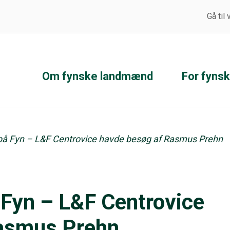
Gå til
Om fynske landmænd
For fyns
på Fyn – L&F Centrovice havde besøg af Rasmus Prehn
 Fyn – L&F Centrovice
Rasmus Prehn