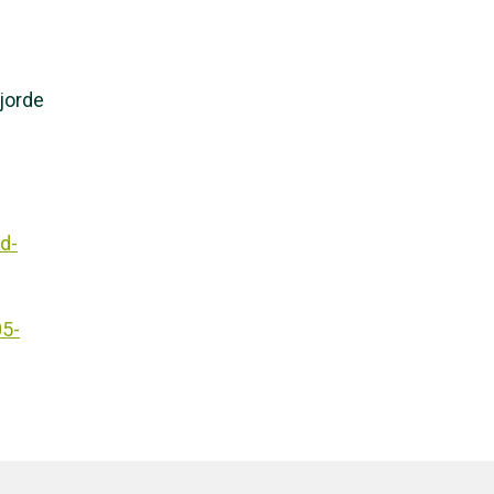
jorde
d-
05-