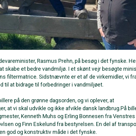
devareminister, Rasmus Prehn, på besøg i det fynske. Her
or at skabe et bedre vandmiljø. I et skønt vejr besøgte mini
filtermatrice. Sidstnævnte er et af de virkemidler, vi fr
til at bidrage til forbedringer i vandmiljøet.
spillere på den grønne dagsorden, og vi oplever, at
, at vi skal udvikle og ikke afvikle dansk landbrug.På bil
gmester, Kenneth Muhs og Erling Bonnesen fra Venstres
en og Finn Eskelund fra bestyrelsen. En del af transpo
 en god og konstruktiv måde i det fynske.