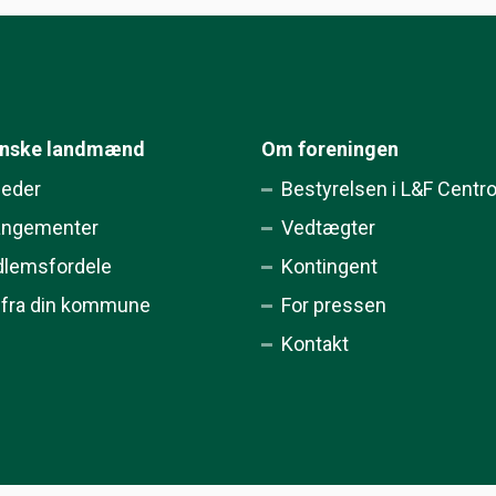
ynske landmænd
Om foreningen
eder
Bestyrelsen i L&F Centr
angementer
Vedtægter
lemsfordele
Kontingent
 fra din kommune
For pressen
Kontakt