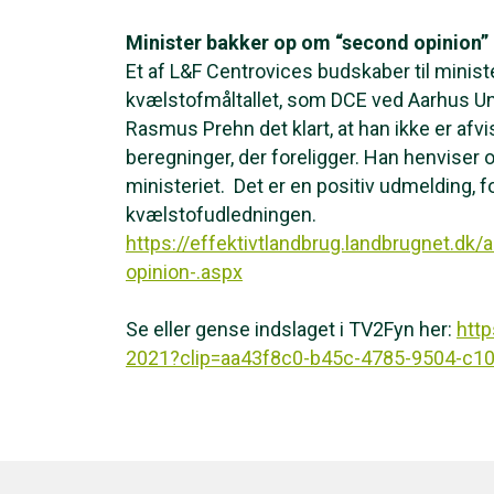
Minister bakker op om “second opinion”
Et af L&F Centrovices budskaber til minist
kvælstofmåltallet, som DCE ved Aarhus Un
Rasmus Prehn det klart, at han ikke er afvi
beregninger, der foreligger. Han henviser og
ministeriet. Det er en positiv udmelding, fo
kvælstofudledningen.
https://effektivtlandbrug.landbrugnet.dk/
opinion-.aspx
Se eller gense indslaget i TV2Fyn her:
htt
2021?clip=aa43f8c0-b45c-4785-9504-c1