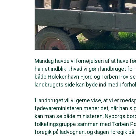
Mandag havde vi fornøjelsen af at have fø
han et indblik i, hvad vi gør i landbruget f
både Holckenhavn Fjord og Torben Povlsens 
landbrugets side kan byde ind med i forhold 
I landbruget vil vi gerne vise, at vi er med
fødevareministeren mener det, når han siger
kan man se både ministeren, Nyborgs bor
folketingsgruppe sammen med Torben Povls
foregik på ladvognen, og dagen foregik på