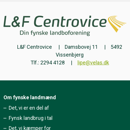
L&F Centrovice
Damsbovej 11
5492
Vissenbjerg
Tlf.: 2294 4128
lipe@velas.dk
Om fynske landmænd
Det, vi er en del af
Fynsk landbrug i tal
Det, vi kæmper for