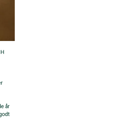
CH
er
e år
 godt
.