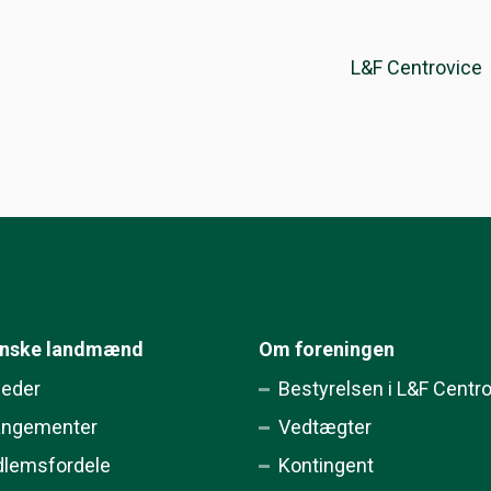
L&F Centrovice
ynske landmænd
Om foreningen
eder
Bestyrelsen i L&F Centr
angementer
Vedtægter
lemsfordele
Kontingent