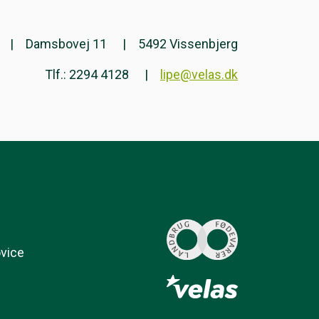
Damsbovej 11
5492 Vissenbjerg
Tlf.: 2294 4128
lipe@velas.dk
ovice