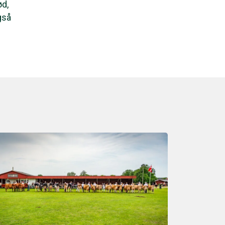
ød,
gså