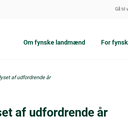
Gå til
Om fynske landmænd
For fyns
yset af udfordrende år
et af udfordrende år