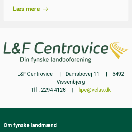
Læs mere
L&F Centrovice
Damsbovej 11
5492
Vissenbjerg
Tlf.: 2294 4128
lipe@velas.dk
Om fynske landmænd