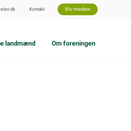
 velas.dk
Kontakt
Bliv medlem
ke landmænd
Om foreningen