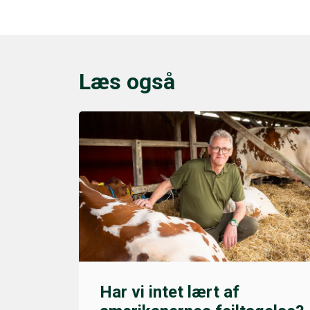
Læs også
Har vi intet lært af