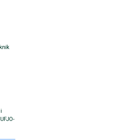
knik
i
MUFJO-