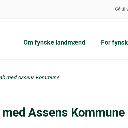
Gå til
Om fynske landmænd
For fyns
kab med Assens Kommune
b med Assens Kommune