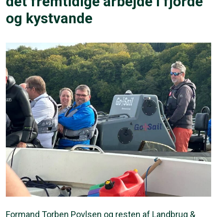
det fremtidige arbejde i fjorde
og kystvande
Formand Torben Povlsen og resten af Landbrug &