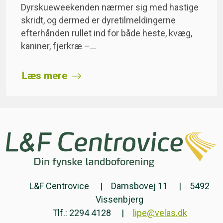
Dyrskueweekenden nærmer sig med hastige
skridt, og dermed er dyretilmeldingerne
efterhånden rullet ind for både heste, kvæg,
kaniner, fjerkræ –…
Læs mere
L&F Centrovice
Damsbovej 11
5492
Vissenbjerg
Tlf.: 2294 4128
lipe@velas.dk