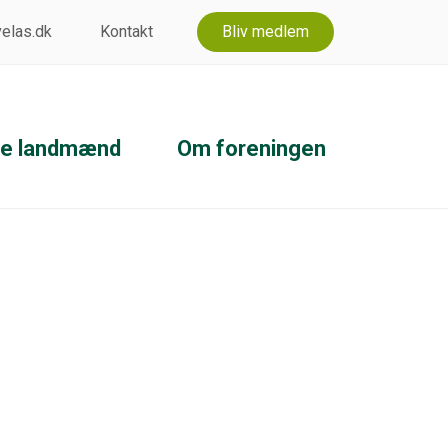
 velas.dk
Kontakt
Bliv medlem
ke landmænd
Om foreningen