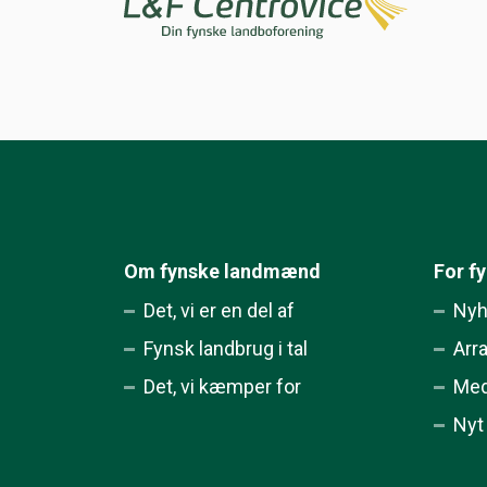
Om fynske landmænd
For f
Det, vi er en del af
Nyh
Fynsk landbrug i tal
Arr
Det, vi kæmper for
Med
Nyt