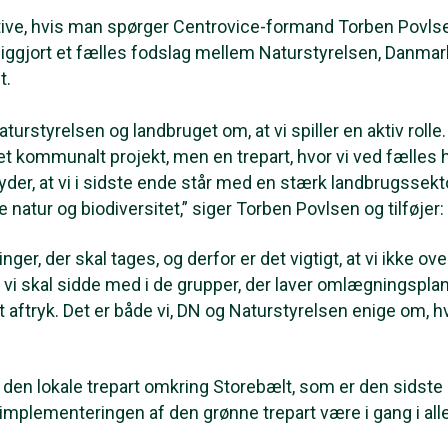
ive, hvis man spørger Centrovice-formand Torben Povlse
liggjort et fælles fodslag mellem Naturstyrelsen, Danma
t.
turstyrelsen og landbruget om, at vi spiller en aktiv rolle.
et kommunalt projekt, men en trepart, hvor vi ved fælles 
er, at vi i sidste ende står med en stærk landbrugssekt
 natur og biodiversitet,” siger Torben Povlsen og tilføjer:
ger, der skal tages, og derfor er det vigtigt, at vi ikke ove
 vi skal sidde med i de grupper, der laver omlægningspla
t aftryk. Det er både vi, DN og Naturstyrelsen enige om, hv
 den lokale trepart omkring Storebælt, som er den sidste 
implementeringen af den grønne trepart være i gang i alle