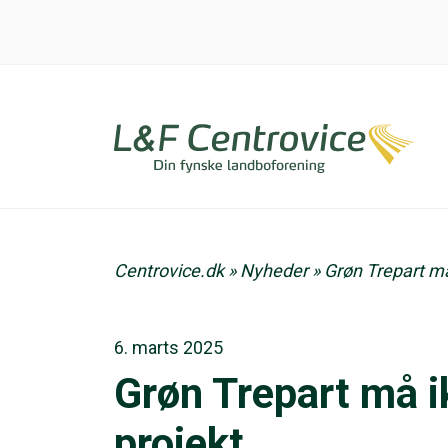
Centrovice.dk
»
Nyheder
»
Grøn Trepart må
6. marts 2025
Grøn Trepart må i
projekt