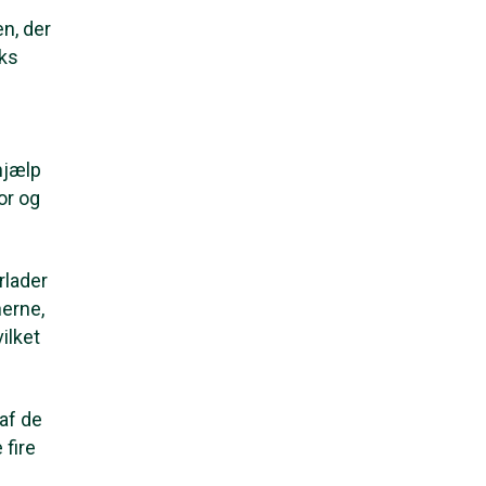
n, der
rks
hjælp
or og
rlader
nerne,
ilket
af de
 fire