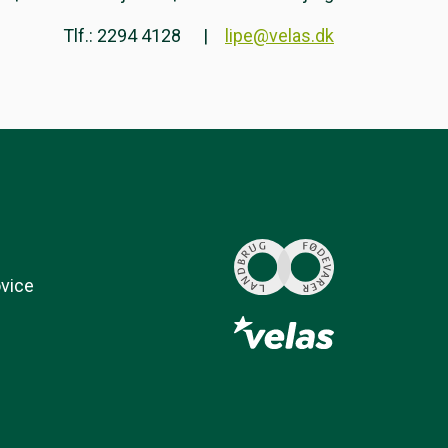
Tlf.: 2294 4128
lipe@velas.dk
ovice