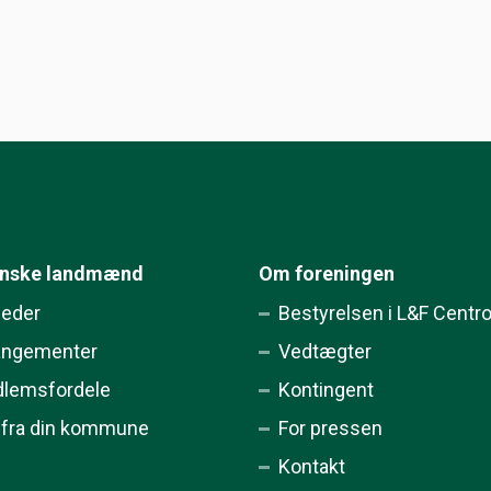
ynske landmænd
Om foreningen
eder
Bestyrelsen i L&F Centr
angementer
Vedtægter
lemsfordele
Kontingent
 fra din kommune
For pressen
Kontakt