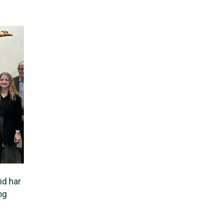
id har
og