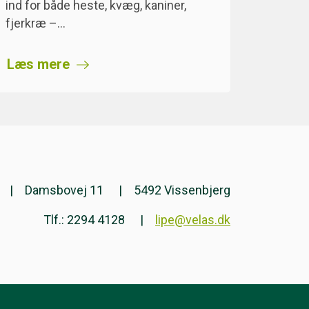
ind for både heste, kvæg, kaniner,
fjerkræ –…
Læs mere
Damsbovej 11
5492 Vissenbjerg
Tlf.: 2294 4128
lipe@velas.dk