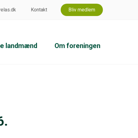
 velas.dk
Kontakt
Bliv medlem
ke landmænd
Om foreningen
6.