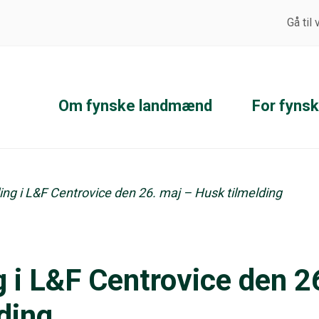
Gå til
Om fynske landmænd
For fyns
ng i L&F Centrovice den 26. maj – Husk tilmelding
 i L&F Centrovice den 2
ding