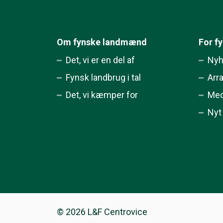
Om fynske landmænd
For f
Det, vi er en del af
Nyh
Fynsk landbrug i tal
Arr
Det, vi kæmper for
Med
Nyt
© 2026 L&F Centrovice