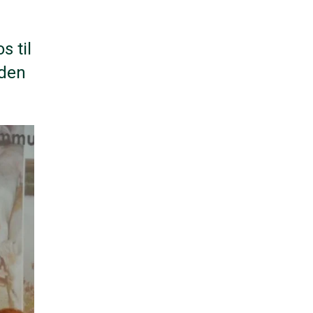
s til
 den