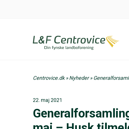
Centrovice.dk
»
Nyheder
»
Generalforsamli
22. maj 2021
Generalforsamling
maj – Husk tilmel