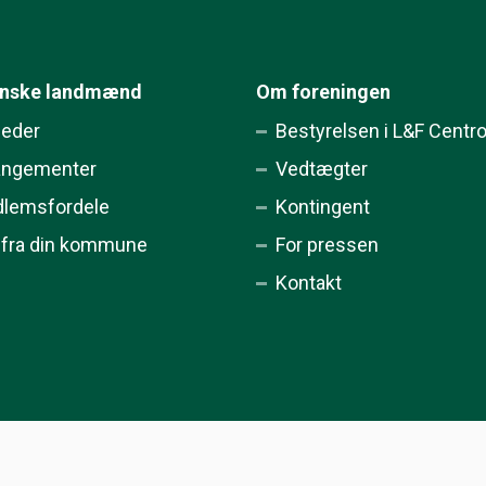
ynske landmænd
Om foreningen
eder
Bestyrelsen i L&F Centr
angementer
Vedtægter
lemsfordele
Kontingent
 fra din kommune
For pressen
Kontakt