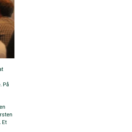
at
. På
Den
arsten
 Et