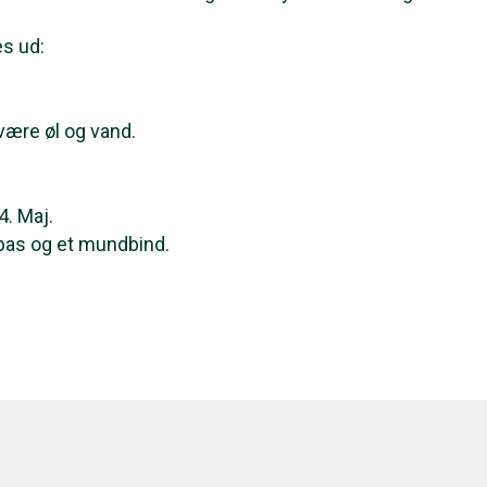
es ud:
være øl og vand.
4. Maj.
pas og et mundbind.