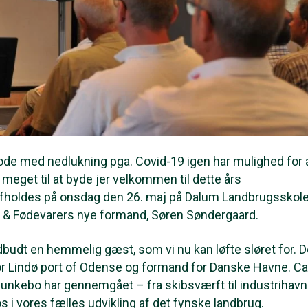
periode med nedlukning pga. Covid-19 igen har mulighed for 
meget til at byde jer velkommen til dette års
afholdes på onsdag den 26. maj på Dalum Landbrugsskole
 & Fødevarers nye formand, Søren Søndergaard.
budt en hemmelig gæst, som vi nu kan løfte sløret for. 
or Lindø port of Odense og formand for Danske Havne. C
Munkebo har gennemgået – fra skibsværft til industrihavn.
s i vores fælles udvikling af det fynske landbrug.