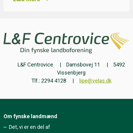
L&F Centrovice
Damsbovej 11
5492
Vissenbjerg
Tlf.: 2294 4128
lipe@velas.dk
Om fynske landmænd
Det, vi er en del af