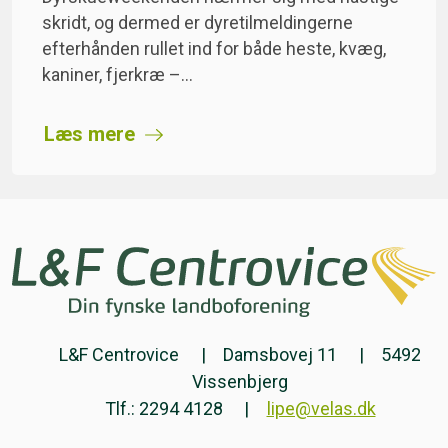
skridt, og dermed er dyretilmeldingerne
efterhånden rullet ind for både heste, kvæg,
kaniner, fjerkræ –…
Læs mere
L&F Centrovice
Damsbovej 11
5492
Vissenbjerg
Tlf.: 2294 4128
lipe@velas.dk