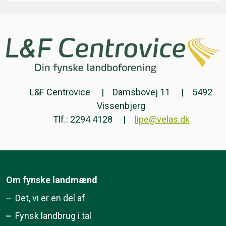
L&F Centrovice
Damsbovej 11
5492
Vissenbjerg
Tlf.: 2294 4128
lipe@velas.dk
Om fynske landmænd
Det, vi er en del af
Fynsk landbrug i tal