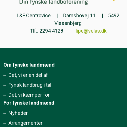
L&F Centrovice
Damsbovej 11
5492
Vissenbjerg
Tlf.: 2294 4128
lipe@velas.dk
Om fynske landmænd
Det, vi er en del af
Fynsk landbrug i tal
Det, vi kæmper for
For fynske landmænd
Nyheder
Arrangementer