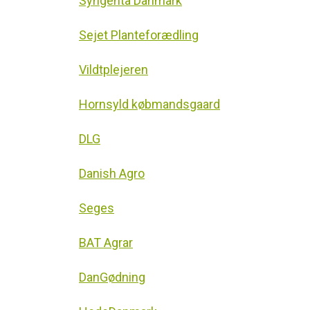
Syngenta Danmark
Sejet Planteforædling
Vildtplejeren
Hornsyld købmandsgaard
DLG
Danish Agro
Seges
BAT Agrar
DanGødning