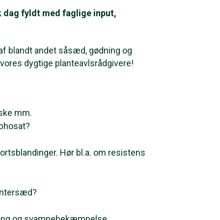
k dag fyldt med faglige input,
af blandt andet såsæd, gødning og
vores dygtige planteavlsrådgivere!
aske mm.
yphosat?
sortsblandinger. Hør bl.a. om resistens
intersæd?
lering og svampebekæmpelse