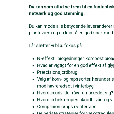
Du kan som altid se frem til en fantastis
netværk og god stemning.
Du kan møde alle betydende leverandører 
planteværn og du kan få en god snak med 
I år sætter vi bl.a. fokus på:
N-effekt i biogødninger, kompost bio
Hvad er vigtigt for en god effekt af gl
Præcisionsjordbrug
Valg af korn- og rapssorter, herunder 
mod havrerødsot i vinterbyg
Hvordan udvikler råvaremarkedet sig?
Hvordan bekæmpes ukrudt i vår- og v
Companion crops i vinterraps
De bedste strategier for vækstregu