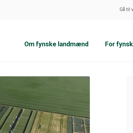
Gå til
Om fynske landmænd
For fyns