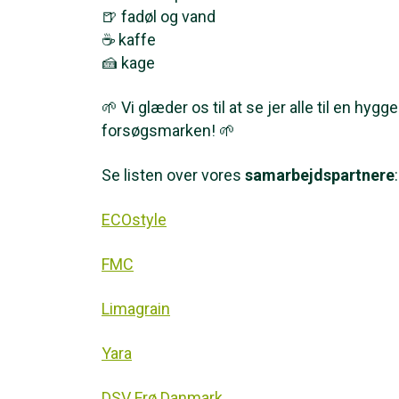
🍺 fadøl og vand
☕ kaffe
🍰 kage
🌱 Vi glæder os til at se jer alle til en hygg
forsøgsmarken! 🌱
Se listen over vores
samarbejdspartnere
:
ECOstyle
FMC
Limagrain
Yara
DSV Frø Danmark