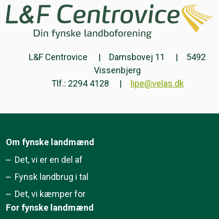
L&F Centrovice
Damsbovej 11
5492
Vissenbjerg
Tlf.: 2294 4128
lipe@velas.dk
Om fynske landmænd
Det, vi er en del af
Fynsk landbrug i tal
Det, vi kæmper for
For fynske landmænd