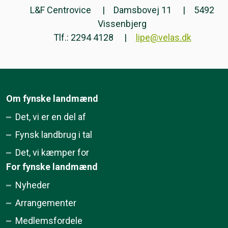
L&F Centrovice
Damsbovej 11
5492
Vissenbjerg
Tlf.: 2294 4128
lipe@velas.dk
Om fynske landmænd
Det, vi er en del af
Fynsk landbrug i tal
Det, vi kæmper for
For fynske landmænd
Nyheder
Arrangementer
Medlemsfordele