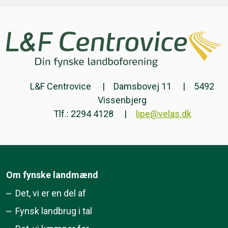
L&F Centrovice
Damsbovej 11
5492
Vissenbjerg
Tlf.: 2294 4128
lipe@velas.dk
Om fynske landmænd
Det, vi er en del af
Fynsk landbrug i tal