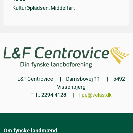
KulturØpladsen, Middelfart
L&F Centrovice
Damsbovej 11
5492
Vissenbjerg
Tlf.: 2294 4128
lipe@velas.dk
Om fynske landmænd