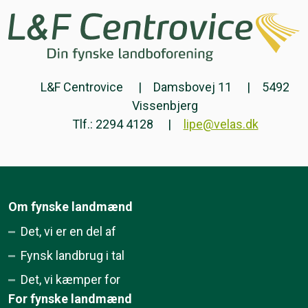
L&F Centrovice
Damsbovej 11
5492
Vissenbjerg
Tlf.: 2294 4128
lipe@velas.dk
Om fynske landmænd
Det, vi er en del af
Fynsk landbrug i tal
Det, vi kæmper for
For fynske landmænd