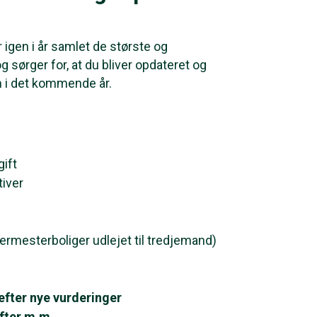
 igen i år samlet de største og
 sørger for, at du bliver opdateret og
 i det kommende år.
ift
iver
ermesterboliger udlejet til tredjemand)
fter nye vurderinger
fter m.m.