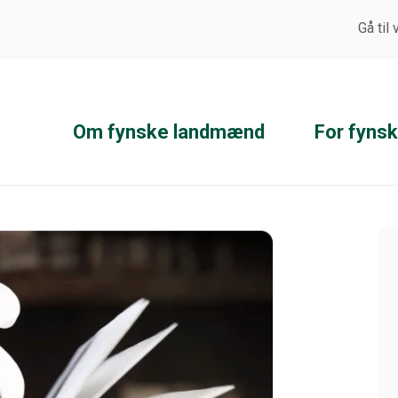
Gå til
Om fynske landmænd
For fyns