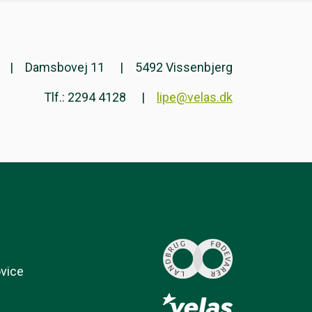
Damsbovej 11
5492 Vissenbjerg
Tlf.: 2294 4128
lipe@velas.dk
ovice