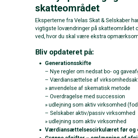
skatteområdet
Eksperterne fra Velas Skat & Selskaber har
vigtigste lovændringer på skatteområdet og
ved, hvor du skal være ekstra opmærksom
Bliv opdateret på:
Generationsskifte
– Nye regler om nedsat bo- og gaveafg
– Værdiansættelse af virksomhedsakt
» anvendelse af skematisk metode
– Overdragelse med succession
» udlejning som aktiv virksomhed (fod
– Selskaber aktiv/passiv virksomhed
» udlejning som aktiv virksomhed
Værdiansættelsescirkulæret før og e
Grønne afgifter – omlægning af afgi