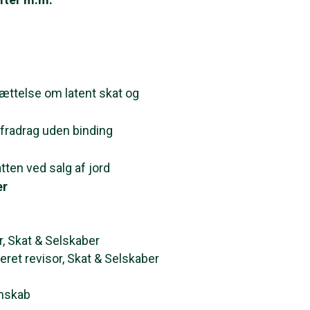
ttelse om latent skat og
fradrag uden binding
en ved salg af jord
er
, Skat & Selskaber
ret revisor, Skat & Selskaber
gnskab