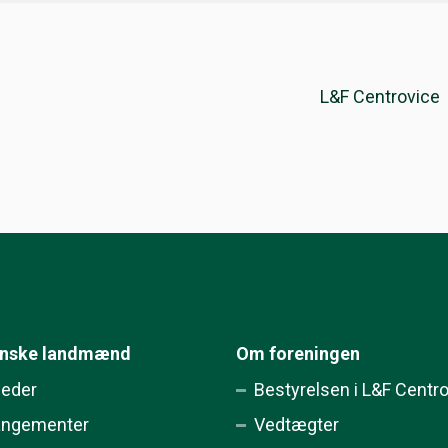
L&F Centrovice
ynske landmænd
Om foreningen
eder
Bestyrelsen i L&F Centr
angementer
Vedtægter