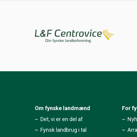
Om fynske landmænd
For f
Det, vi er en del af
Nyh
Fynsk landbrug i tal
Arr