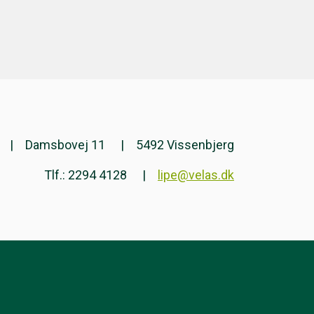
Damsbovej 11
5492 Vissenbjerg
Tlf.: 2294 4128
lipe@velas.dk