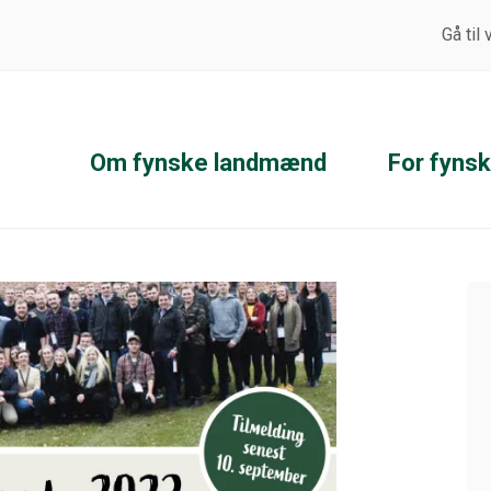
Gå til
Om fynske landmænd
For fyns