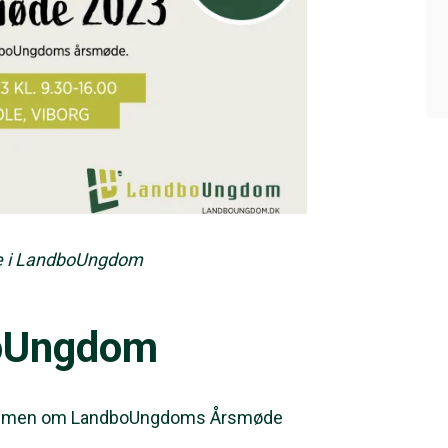
 i LandboUngdom
boUngdom
rammen om LandboUngdoms Årsmøde