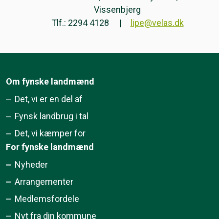
Vissenbjerg
Tlf.: 2294 4128
lipe@velas.dk
Om fynske landmænd
Det, vi er en del af
Fynsk landbrug i tal
Det, vi kæmper for
For fynske landmænd
Nyheder
Arrangementer
Medlemsfordele
Nyt fra din kommune